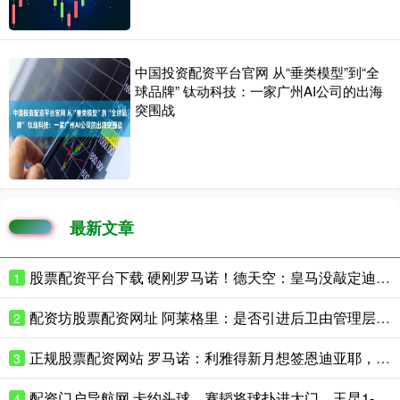
中国投资配资平台官网 从“垂类模型”到“全
球品牌” 钛动科技：一家广州AI公司的出海
突围战
最新文章
股票配资平台下载 硬刚罗马诺！德天空：皇马没敲定迪奥曼德！真有消息为何不报金额
1
配资坊股票配资网址 阿莱格里：是否引进后卫由管理层负责，会密切关注转会窗
2
正规股票配资网站 罗马诺：利雅得新月想签恩迪亚耶，已经和埃弗顿开启谈判
3
配资门户导航网 卡约头球，蹇韬将球扑进大门，玉昆1-1扳平蓉城
4